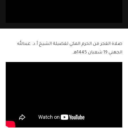
صلاة الفجر من الحرم المكي لفضيلة الشيخ أ.د. عبدالله
الجهني 19 شعبان 1445هـ.