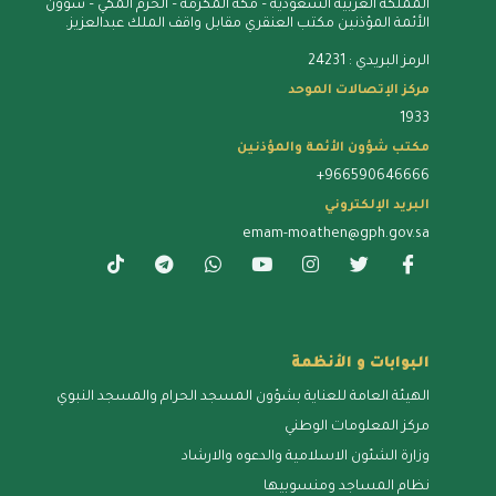
المملكة العربية السعودية – مكة المُكرمة – الحرم المكي – شؤون
الأئمة المؤذنين مكتب العنقري مقابل واقف الملك عبدالعزيز.
الرمز البريدي : 24231
مركز الإتصالات الموحد
1933
مكتب شؤون الأئمة والمؤذنين
+966590646666
البريد الإلكتروني
emam-moathen@gph.gov.sa
البوابات و الأنظمة
الهيئة العامة للعناية بشؤون المسجد الحرام والمسجد النبوي
مركز المعلومات الوطني
وزارة الشئون الاسلامية والدعوه والارشاد
نظام المساجد ومنسوبيها