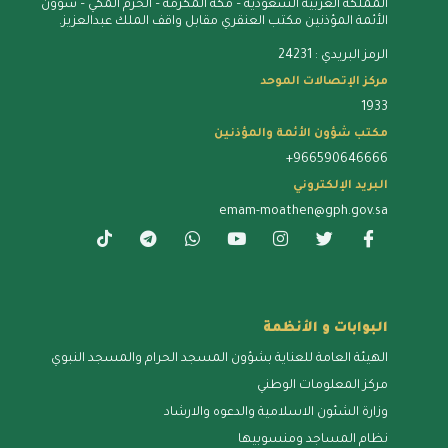
المملكة العربية السعودية – مكة المُكرمة – الحرم المكي – شؤون
الأئمة المؤذنين مكتب العنقري مقابل واقف الملك عبدالعزيز.
الرمز البريدي : 24231
مركز الإتصالات الموحد
1933
مكتب شؤون الأئمة والمؤذنين
+966590646666
البريد الإلكتروني
emam-moathen@gph.gov.sa
البوابات و الأنظمة
الهيئة العامة للعناية بشؤون المسجد الحرام والمسجد النبوي
مركز المعلومات الوطني
وزارة الشئون الاسلامية والدعوه والارشاد
نظام المساجد ومنسوبيها