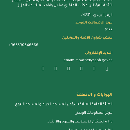
المملكة العربية السعودية – مكة المُكرمة – الحرم المكي – شؤون
الأئمة المؤذنين مكتب العنقري مقابل واقف الملك عبدالعزيز.
الرمز البريدي : 24231
مركز الإتصالات الموحد
1933
مكتب شؤون الأئمة والمؤذنين
+966590646666
البريد الإلكتروني
emam-moathen@gph.gov.sa
البوابات و الأنظمة
الهيئة العامة للعناية بشؤون المسجد الحرام والمسجد النبوي
مركز المعلومات الوطني
وزارة الشئون الاسلامية والدعوه والارشاد