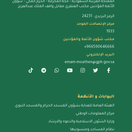
المملكة العربية السعودية – مكة المُكرمة – الحرم المكي – شؤون
الأئمة المؤذنين مكتب العنقري مقابل واقف الملك عبدالعزيز.
الرمز البريدي : 24231
مركز الإتصالات الموحد
1933
مكتب شؤون الأئمة والمؤذنين
+966590646666
البريد الإلكتروني
emam-moathen@gph.gov.sa
البوابات و الأنظمة
الهيئة العامة للعناية بشؤون المسجد الحرام والمسجد النبوي
مركز المعلومات الوطني
وزارة الشئون الاسلامية والدعوه والارشاد
نظام المساجد ومنسوبيها