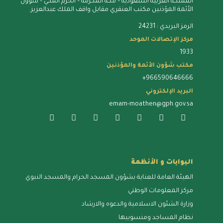
المملكة العربية السعودية – مكة المُكرمة – الحرم المكي – شؤون
الأئمة المؤذنين مكتب العنقري مقابل واقف الملك عبدالعزيز.
الرمز البريدي : 24231
مركز الإتصالات الموحد
1933
مكتب شؤون الأئمة والمؤذنين
+966590646666
البريد الإلكتروني
emam-moathen@gph.gov.sa
البوابات و الأنظمة
الهيئة العامة للعناية بشؤون المسجد الحرام والمسجد النبوي
مركز المعلومات الوطني
وزارة الشئون الاسلامية والدعوه والارشاد
نظام المساجد ومنسوبيها