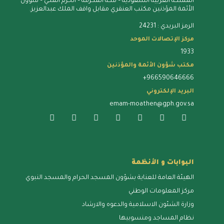
المملكة العربية السعودية – مكة المُكرمة – الحرم المكي – شؤون
الأئمة المؤذنين مكتب العنقري مقابل واقف الملك عبدالعزيز.
الرمز البريدي : 24231
مركز الإتصالات الموحد
1933
مكتب شؤون الأئمة والمؤذنين
+966590646666
البريد الإلكتروني
emam-moathen@gph.gov.sa
البوابات و الأنظمة
الهيئة العامة للعناية بشؤون المسجد الحرام والمسجد النبوي
مركز المعلومات الوطني
وزارة الشئون الاسلامية والدعوه والارشاد
نظام المساجد ومنسوبيها