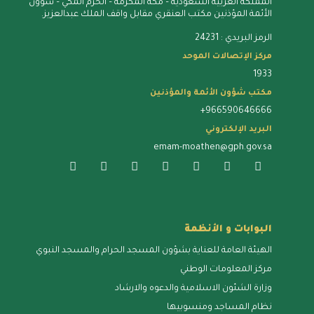
المملكة العربية السعودية – مكة المُكرمة – الحرم المكي – شؤون
الأئمة المؤذنين مكتب العنقري مقابل واقف الملك عبدالعزيز.
الرمز البريدي : 24231
مركز الإتصالات الموحد
1933
مكتب شؤون الأئمة والمؤذنين
+966590646666
البريد الإلكتروني
emam-moathen@gph.gov.sa
البوابات و الأنظمة
الهيئة العامة للعناية بشؤون المسجد الحرام والمسجد النبوي
مركز المعلومات الوطني
وزارة الشئون الاسلامية والدعوه والارشاد
نظام المساجد ومنسوبيها