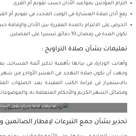
التزام المؤذنين بمواعيد الأذان حسب تقويم أم القرى.
رفع أذان صلاة العشارة في الوقت المحدد في تقويم أم ال
الحرص على الالتزام بالمدة المقررة بين الأذان والإقامة
تكون المدة في رمضان 10 دقائق تيسيرا على المصلين.
تعليمات بشأن صلاة التراويح :
وأهابت الوزارة، في بيانها بأهمية تذكير أئمة المساجد، ب
وجهت أن تكون صلاة التهجد في العشر الأواخر من شهر رمض
بالاستمرار في قراءة الكتب المفيدة بعد الصلوات المف
وفضائل الشهر الكريم والأحكام المتعلقة به، والموضوعات
توجيهات هامة من الشؤون الإسلا
تحذير بشأن جمع التبرعات لإفطار الصائمين 