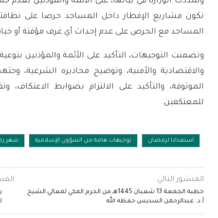
وشددت الوزارة في بيانها، على الأئمة والمؤذنين بعدم جمع
تكون مشاريع الإفطار داخل المساجد حرصا على نظافت
المساجد مع الحرص على عدم إحداث أي غرف مؤقتة أو خيام
وتضمنت التوجيهات، التأكيد على الأئمة والمؤذنين بتوعية
والاقتصادية والأمنية، وتوضيح محاذيره الشرعية، و
الموثوقة، والتأكيد على الالتزام بضوابط الاعتكاف، 
للمعتكفين.
استعدادا لرمضان
توجيهات هامة من الشؤون الإسلامية
شهر رم
المنشور التالي
المن
خطبة الجمعة 13 شعبان 1445هـ من الحرم المكي لمعالي الشيخ
ي
أ.د. عبدالرحمن السديس حفظه الله
ل