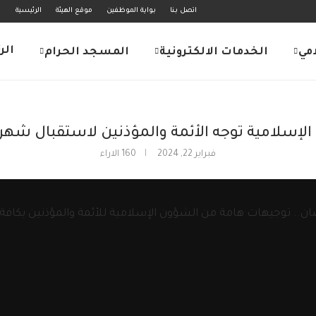
اتصل بنا
بواية الموظفين
موقع الهيئة
الرئيسية
الر
امي
الخدمات الالكترونية
المسجد الحرام
لإسلامية توجه الأئمة والمؤذنين لاستقبال شه
فبراير 22, 2024
160
الاراء