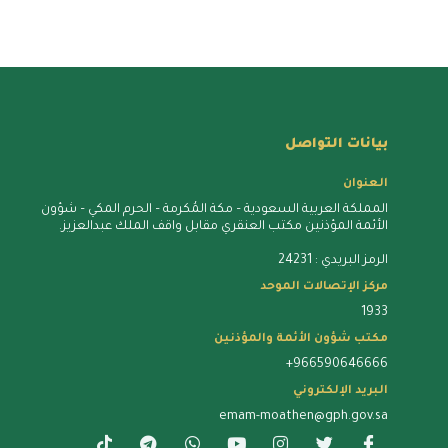
بيانات التواصل
العنوان
المملكة العربية السعودية – مكة المُكرمة – الحرم المكي – شؤون
الأئمة المؤذنين مكتب العنقري مقابل واقف الملك عبدالعزيز.
الرمز البريدي : 24231
مركز الإتصالات الموحد
1933
مكتب شؤون الأئمة والمؤذنين
+966590646666
البريد الإلكتروني
emam-moathen@gph.gov.sa