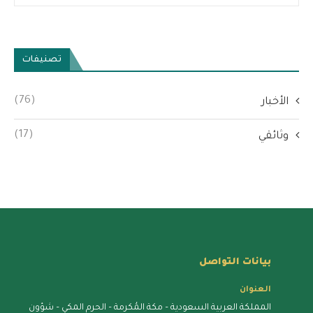
تصنيفات
(76)
الأخبار
(17)
وثائقي
بيانات التواصل
العنوان
المملكة العربية السعودية – مكة المُكرمة – الحرم المكي – شؤون