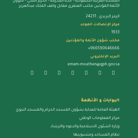
المملكة العربية السعودية – مكة المُكرمة – الحرم المكي – شؤون
الأئمة المؤذنين مكتب العنقري مقابل واقف الملك عبدالعزيز.
الرمز البريدي : 24231
مركز الإتصالات الموحد
1933
مكتب شؤون الأئمة والمؤذنين
+966590646666
البريد الإلكتروني
emam-moathen@gph.gov.sa
البوابات و الأنظمة
الهيئة العامة للعناية بشؤون المسجد الحرام والمسجد النبوي
مركز المعلومات الوطني
وزارة الشئون الاسلامية والدعوه والارشاد
نظام المساجد ومنسوبيها