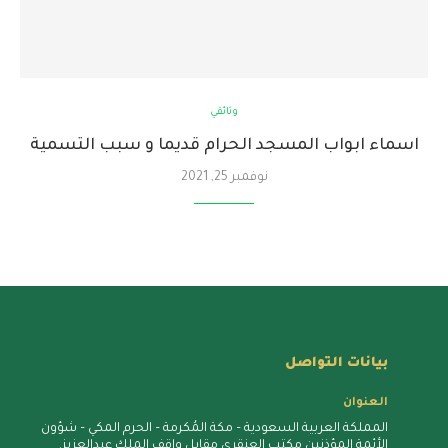
وثائقي
اسماء ابواب المسجد الحرام قديما و سبب التسمية
نوفمبر 25, 2021
بيانات التواصل
العنوان
المملكة العربية السعودية – مكة المُكرمة – الحرم المكي – شؤون
الأئمة المؤذنين مكتب العنقري مقابل واقف الملك عبدالعزيز.