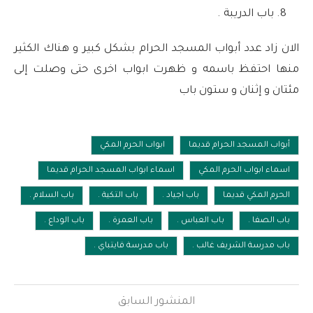
باب الدريبة .
الان زاد عدد أبواب المسجد الحرام بشكل كبير و هناك الكثير
منها احتفظ باسمه و ظهرت ابواب اخرى حتى وصلت إلى
مئتان و إثنان و ستون باب
أبواب المسجد الحرام قديما
ابواب الحرم المكي
اسماء ابواب الحرم المكي
اسماء ابواب المسجد الحرام قديما
الحرم المكي قديما
باب اجياد .
باب التكية .
باب السلام .
باب الصفا .
باب العباس .
باب العمرة .
باب الوداع .
باب مدرسة الشريف غالب .
باب مدرسة قايتباي .
المنشور السابق