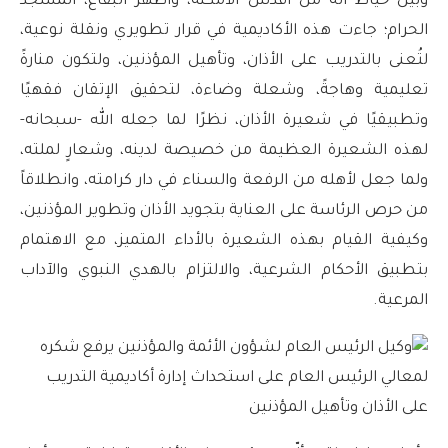
وبيّن خياط أنه من أقدس الأمكنة، وأطهر البقاع، المسجد
الحرام؛ جاءت هذه الأكاديمية في قرار تطويري ونقلة نوعية،
لتُعنى بالتدريب على الأذان، وتأهيل المؤذنين، ولتكون منارةً
تعليمية وهاجةً، وشعلة وضاءة، لتحقيق الإتقان فقهيًا
وتطبيقيًا في شعيرة الأذان، نظرًا لما جعله الله -سبحانه-
لهذه الشعيرة العظيمة من خصيصة لدينه، وشعارٍ لملته،
ولما جعل لأهله من الرفعة والسناء في دار كرامته، وانطلاقاً
من حرص الرئاسة على العناية بتجويد الأذان وتطوير المؤذنين،
وكيفية القيام بهذه الشعيرة بالأداء المتميز، مع الاهتمام
بتطبيق الأحكام الشرعية، والالتزام بالهدي النبوي والآداب
المرعية.