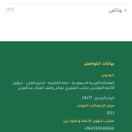
(17)
وثائقي
بيانات التواصل
العنوان
المملكة العربية السعودية – مكة المُكرمة – الحرم المكي – شؤون
الأئمة المؤذنين مكتب العنقري مقابل واقف الملك عبدالعزيز.
الرمز البريدي : 24231
مركز الإتصالات الموحد
1933
مكتب شؤون الأئمة والمؤذنين
+966590646666