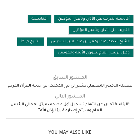
أكاديمية التدريب على الأذان وتأهيل المؤذنين
الأكاديمية
التدريب على الأذان وتأهيل المؤذنين
الشيخ الدكتور عبدالرحمن بن عبدالعزيز السديس
الشيخ خياط
وكيل الرئيس العام لشؤون الأئمة والمؤذنين
المنشور السابق
فضيلة الدكتور المعيقلي يشير إلى دور المملكة في خدمة القرآن الكريم
المنشور التالي
“الرئاسة تعلن عن انتهاء تسجيل أول مصحف مرتل لمعالي الرئيس
العام وسيتم إصداره قريبًا بإذن الله”
YOU MAY ALSO LIKE