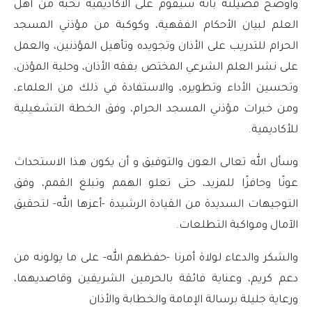
وأوضح فضيلته بأنّه سيقوم على الأكاديمية نخبة من أهل
العلم لبيان الأحكام الفقهية، وكوكبة من مؤذني المسجد
الحرام للتدريب على الأذان وتجويده وتأهيل المؤذنين، والعمل
على نشر العلم الشرعي المختص بفقه الأذان، وحلية المؤذن،
وتحسين الأداء وتطويره، والاستفادة في ذلك من العلماء،
ومن خبرات مؤذني المسجد الحرام، وفق الخطة التشغيلية
للأكاديمية.
وسأل الله تعالى العون والتوفيق و أن يكون هذا الاستحداث
عونًا وحافزًا للمزيد، حتى تعلو الهمم وتبلغ القمم، وفق
التوجيهات السديدة من القيادة الرشيدة -أعزها الله- لتحقيق
الآمال ومواكبة التطلعات.
والشكر والدعاء لولاة أمرنا -حفظهم الله- على ما يولونه من
دعم كريم، وعناية فائقة بالحرمين الشريفين وقاصديهما،
ورعاية جليلة برسالة الإمامة والخطابة والأذان