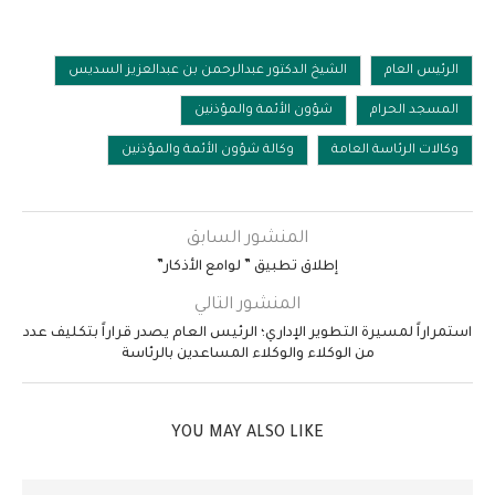
الرئيس العام
الشيخ الدكتور عبدالرحمن بن عبدالعزيز السديس
المسجد الحرام
شؤون الأئمة والمؤذنين
وكالات الرئاسة العامة
وكالة شؤون الأئمة والمؤذنين
المنشور السابق
إطلاق تطبيق ” لوامع الأذكار”
المنشور التالي
استمراراً لمسيرة التطوير الإداري؛ الرئيس العام يصدر قراراً بتكليف عدد
من الوكلاء والوكلاء المساعدين بالرئاسة
YOU MAY ALSO LIKE