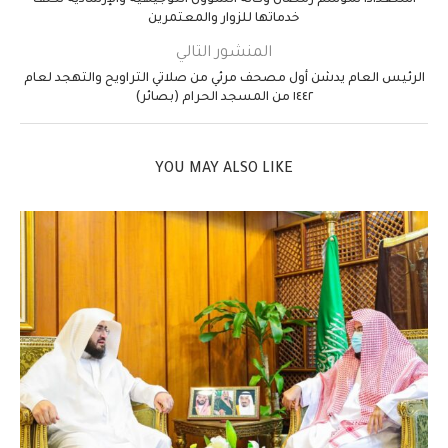
استعداداً لموسم رمضان وكالة الشؤون التوجيهية والإرشادية تكثف
خدماتها للزوار والمعتمرين
المنشور التالي
الرئيس العام يدشن أول مصحف مرئي من صلاتي التراويح والتهجد لعام
١٤٤٢ من المسجد الحرام (بصائر)
YOU MAY ALSO LIKE