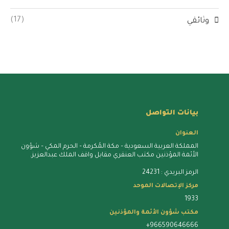
(17)
وثائقي
بيانات التواصل
العنوان
المملكة العربية السعودية – مكة المُكرمة – الحرم المكي – شؤون
الأئمة المؤذنين مكتب العنقري مقابل واقف الملك عبدالعزيز.
الرمز البريدي : 24231
مركز الإتصالات الموحد
1933
مكتب شؤون الأئمة والمؤذنين
+966590646666