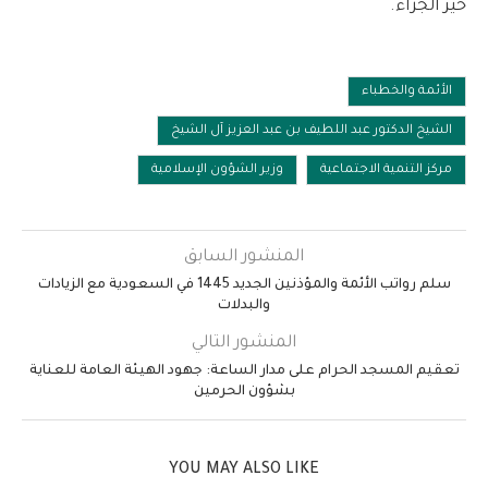
خير الجزاء.
الأئمة والخطباء
الشيخ الدكتور عبد اللطيف بن عبد العزيز آل الشيخ
مركز التنمية الاجتماعية
وزير الشؤون الإسلامية
المنشور السابق
سلم رواتب الأئمة والمؤذنين الجديد 1445 في السعودية مع الزيادات
والبدلات
المنشور التالي
تعقيم المسجد الحرام على مدار الساعة: جهود الهيئة العامة للعناية
بشؤون الحرمين
YOU MAY ALSO LIKE