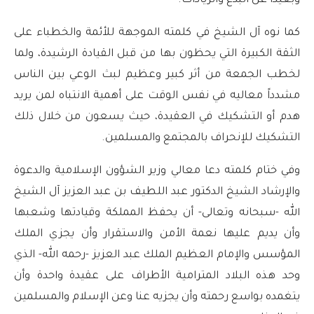
وبعيداً عن البدع والزيادات.
كما نوه آل الشيخ في كلمته الموجهة للأئمة والخطباء على
الثقة الكبيرة التي يحظون بها من قبل القيادة الرشيدة، ولما
لخطب الجمعة من أثر كبير وعظيم لبث الوعي بين الناس
مشدداً معاليه في نفس الوقت على أهمية الانتباه لمن يريد
هدم أو التشكيك في العقيدة، حيث يسعون من خلال ذلك
التشكيك للإنحراف بالمجتمع والمسلمين.
وفي ختام كلمته دعا معالي وزير الشؤون الإسلامية والدعوة
والإرشاد الشيخ الدكتور عبد اللطيف بن عبد العزيز آل الشيخ
الله -سبحانه وتعالى- أن يحفظ المملكة وقيادتها وشعبها
وأن يديم عليها نعمة الأمن والاستقرار وأن يجزي الملك
المؤسس والإمام العظيم الملك عبد العزيز -رحمه الله- الذي
وحد هذه البلاد المترامية الأطراف على عقيدة واحدة وأن
يتغمده بواسع رحمته وأن يجزيه عنا وعن الإسلام والمسلمين